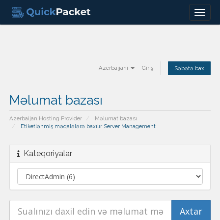
Menu
Azerbaijani
Giriş
Səbətə bax
Məlumat bazası
Azerbaijan Hosting Provider
Məlumat bazası
Etiketlənmiş məqalələrə baxılır Server Management
Kateqoriyalar