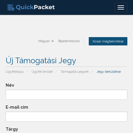
Menu
Magyar
Bejelentkezés
Kosár megtekintése
Új Támogatási Jegy
Ügyfélkapu
Ügyfél terület
Támogatás jegyek
Jegy beküldése
Név
E-mail cím
Tárgy