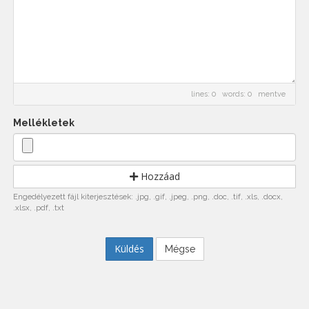
lines: 0 words: 0
mentve
Mellékletek
Hozzáad
Engedélyezett fájl kiterjesztések: .jpg, .gif, .jpeg, .png, .doc, .tif, .xls, .docx,
.xlsx, .pdf, .txt
Mégse