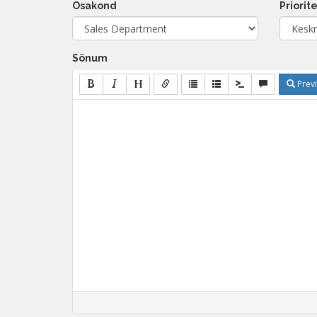
Osakond
Priorit
Sõnum
Prev