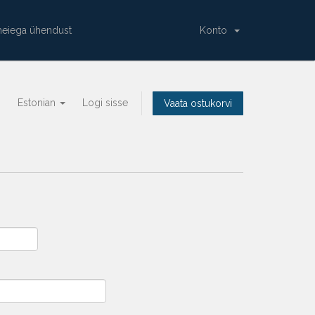
meiega ühendust
Konto
Estonian
Logi sisse
Vaata ostukorvi