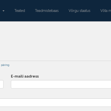
e
Teated
Teadmistebaas
Võrgu staatus
Võta 
 päring
E-maili aadress