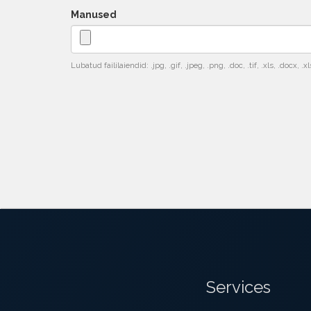
Manused
Lubatud faililaiendid: .jpg, .gif, .jpeg, .png, .doc, .tif, .xls, .docx, .xl
Services