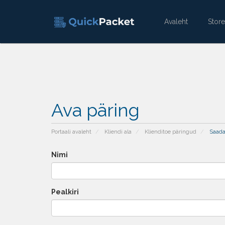
Avaleht
Stor
Ava päring
Portaali avaleht
Kliendi ala
Klienditoe päringud
Saada
Nimi
Pealkiri