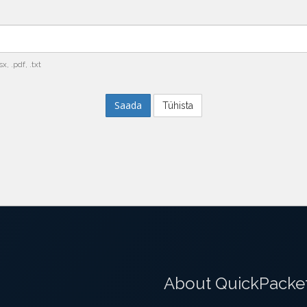
sx, .pdf, .txt
Tühista
About QuickPacke