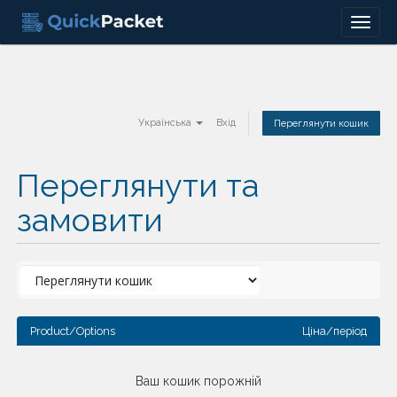
Menu
Українська
Вхід
Переглянути кошик
Переглянути та
замовити
Product/Options
Ціна/період
Ваш кошик порожній