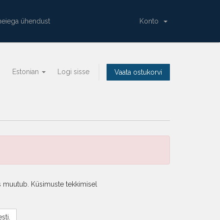
meiega ühendust
Konto
Estonian
Logi sisse
Vaata ostukorvi
eis muutub. Küsimuste tekkimisel
sti.