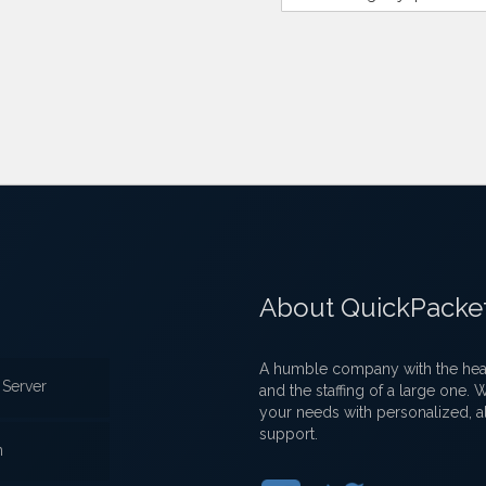
About QuickPacke
A humble company with the heart
Server
and the staffing of a large one.
your needs with personalized, a
support.
n