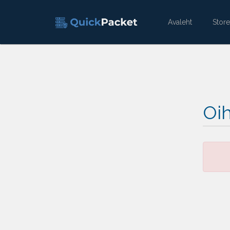
Avaleht
Stor
Oih