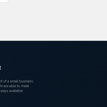
t
 of a small business,
 We are able to meet
lways available