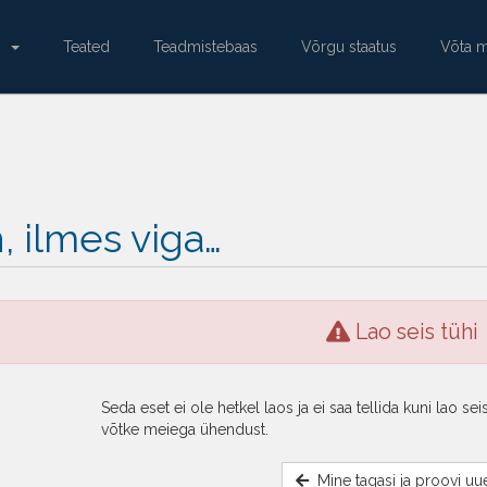
e
Teated
Teadmistebaas
Võrgu staatus
Võta 
, ilmes viga…
Lao seis tühi
Seda eset ei ole hetkel laos ja ei saa tellida kuni lao s
võtke meiega ühendust.
Mine tagasi ja proovi uue