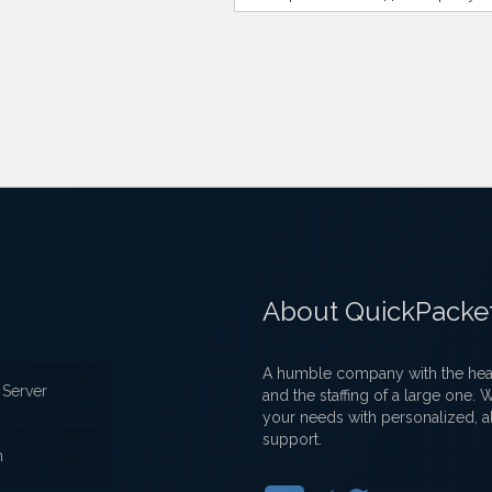
About QuickPacke
A humble company with the heart
Server
and the staffing of a large one.
your needs with personalized, a
support.
n