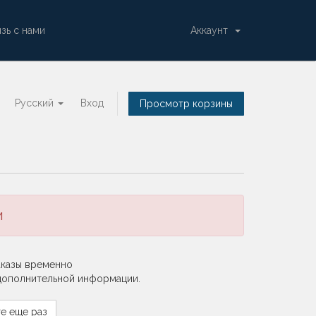
зь с нами
Аккаунт
Русский
Вход
Просмотр корзины
и
аказы временно
 дополнительной информации.
е еще раз