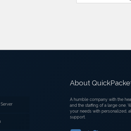
About QuickPacke
A humble company with the heart
Server
and the staffing of a large one.
your needs with personalized, a
support.
n