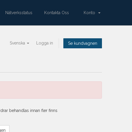
Nätverksstatus
Kontakta Oss
Konto
Svenska
Logga in
Se kundvagnen
rdrar behandlas innan fler finns
gen