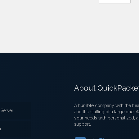
About QuickPacke
A humble company with the heart
Server
and the staffing of a large one.
your needs with personalized, a
support.
n