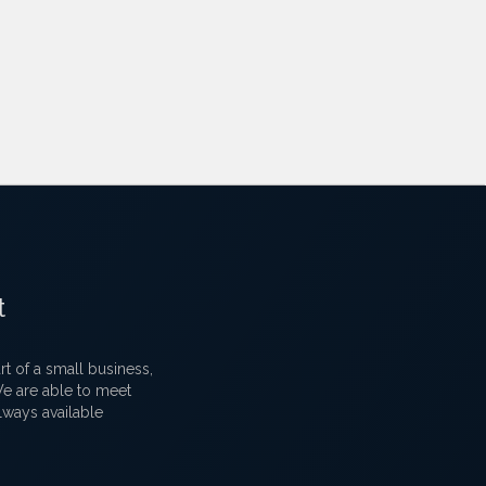
t
 of a small business,
 We are able to meet
lways available