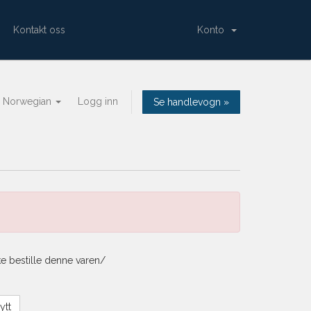
Kontakt oss
Konto
Norwegian
Logg inn
Se handlevogn »
ke bestille denne varen/
ytt