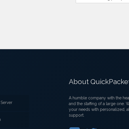
About QuickPacke
A humble company with the heart
Server
and the staffing of a large one.
your needs with personalized, a
support.
n